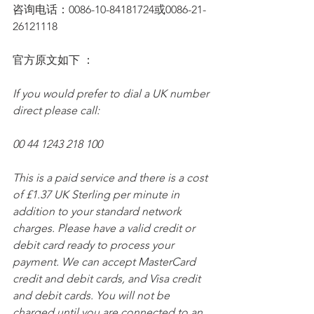
咨询电话：0086-10-84181724或0086-21-
26121118
官方原文如下 ：
If you would prefer to dial a UK number 
direct please call:
00 44 1243 218 100
This is a paid service and there is a cost 
of £1.37 UK Sterling per minute in 
addition to your standard network 
charges. Please have a valid credit or 
debit card ready to process your 
payment. We can accept MasterCard 
credit and debit cards, and Visa credit 
and debit cards. You will not be 
charged until you are connected to an 